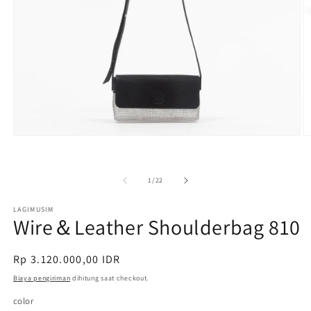
Buka
B
media
m
1
2
di
di
dari
1
/
22
modal
m
LAGIMUSIM
Wire＆Leather Shoulderbag 810
Harga
Rp 3.120.000,00 IDR
reguler
Biaya pengiriman
dihitung saat checkout.
color